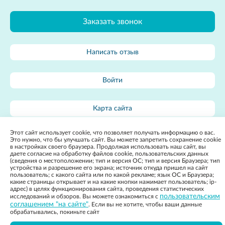
Заказать звонок
Написать отзыв
Войти
Карта сайта
Этот сайт использует cookie, что позволяет получать информацию о вас.
Это нужно, что бы улучшать сайт. Вы можете запретить сохранение cookie
в настройках своего браузера. Продолжая использовать наш сайт, вы
даете согласие на обработку файлов cookie, пользовательских данных
2022, ГБУЗ ВО «Стоматологическая поликлиника №3
Разработка
(сведения о местоположении; тип и версия ОС; тип и версия Браузера; тип
устройства и разрешение его экрана; источник откуда пришел на сайт
г.Владимира»
Политика конфиденциальности
сайта:
пользователь; с какого сайта или по какой рекламе; язык ОС и Браузера;
Apricode
какие страницы открывает и на какие кнопки нажимает пользователь; ip-
Вся представленная на сайте информация, касающаяся стоимости
адрес) в целях функционирования сайта, проведения статистических
товаров и услуг, носит информационный характер и ни при каких
пользовательским
исследований и обзоров. Вы можете ознакомиться с
условиях не является публичной офертой, определяемой положениями
соглашением "на сайте"
. Если вы не хотите, чтобы ваши данные
Статьи 437(2) Гражданского кодекса РФ.
обрабатывались, покиньте сайт