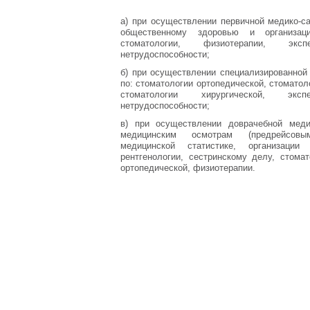
а) при осуществлении первичной медико-с
общественному здоровью и организаци
стоматологии, физиотерапии, эксп
нетрудоспособности;
б) при осуществлении специализированно
по: стоматологии ортопедической, стоматол
стоматологии хирургической, эксп
нетрудоспособности;
в) при осуществлении доврачебной мед
медицинским осмотрам (предрейсовым
медицинской статистике, организации 
рентгенологии, сестринскому делу, стомат
ортопедической, физиотерапии.