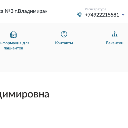
Регистратура
ка №3 г.Владимира»
+74922215581
нформация для
Контакты
Вакансии
пациентов
адимировна