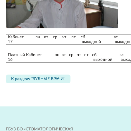
Кабинет
пн
вт
ср
чт
пт
сб
вс
17
выходной
выходн
Платный Кабинет
пн
вт
ср
чт
пт
сб
вс
16
выходной
выхо
К разделу "ЗУБНЫЕ ВРАЧИ"
ГБУЗ ВО «СТОМАТОЛОГИЧЕСКАЯ